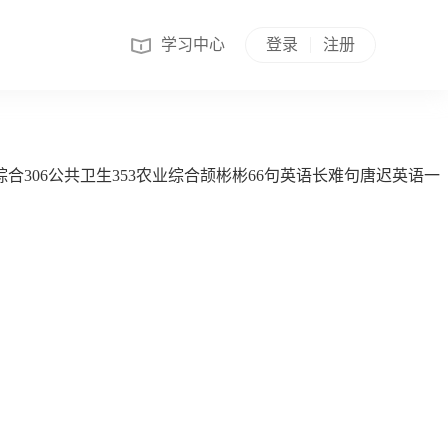
学习中心
登录
注册
合306
公共卫生353
农业综合
颉彬彬66句英语长难句
唐迟英语一