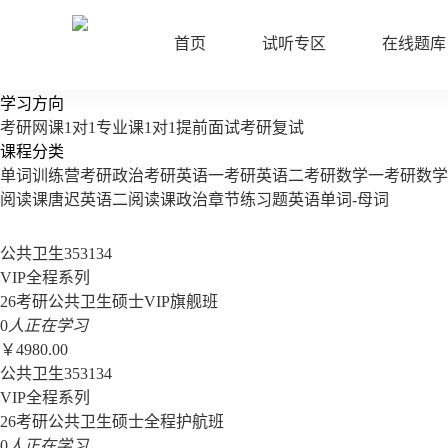
首页
试听专区
在线题库
学习方向
考研网课
1对1
专业课1对1
提前面试
考研复试
课程分类
单词训练营
考研政治
考研英语一
考研英语二
考研数学一
考研数学
阅读课
唐迟英语二阅读课
政治章节练习题
英语单词-母词
公共卫生353134
VIP全程系列
26考研公共卫生硕士VIP旗舰班
0
人正在学习
￥4980.00
公共卫生353134
VIP全程系列
26考研公共卫生硕士全程护航班
0
人正在学习