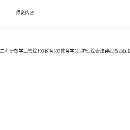
师资内容
二
考研数学三
管综199
教育333
教育学311
护理综合
法律综合
西医综