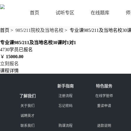
首页
试听专区
在线题库
师
首页
>
985/211院校及当地名校
>
专业课985/211及当地名校30
专业课985/211及当地名校30课时1对1
4730
学员已报名
￥
15000.00
立刻报名
课程详情
新手指南
特色服务
了解我们
注册流程
在线学管师
关于我们
忘记密码
重读申请
诚聘英才
联系我们
购课流程
退款说明