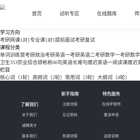
首页
试听专区
在线题库
师
学习方向
考研网课
1对1
专业课1对1
提前面试
考研复试
课程分类
单词训练营
考研政治
考研英语一
考研英语二
考研数学一
考研数学
卫生353
农业综合
颉彬彬66句英语长难句
唐迟英语一阅读课
唐迟
栏目
核心词（1轮）
高频词（2轮）
常用词（3轮）
大纲词（4轮）
新手指南
特色服务
了解我们
注册流程
在线学管师
关于我们
忘记密码
重读申请
诚聘英才
联系我们
购课流程
退款说明