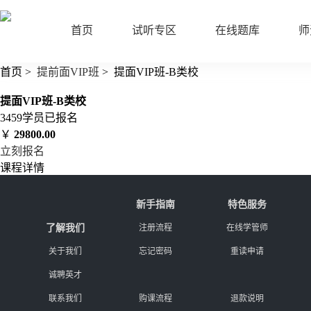
首页
试听专区
在线题库
师
首页
>
提前面VIP班
>
提面VIP班-B类校
提面VIP班-B类校
3459
学员已报名
￥
29800.00
立刻报名
课程详情
新手指南
特色服务
了解我们
注册流程
在线学管师
关于我们
忘记密码
重读申请
诚聘英才
联系我们
购课流程
退款说明